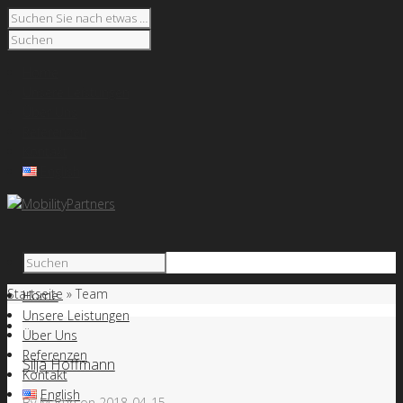
Home
Unsere Leistungen
Über Uns
Referenzen
Kontakt
English
Startseite
»
Team
Home
Unsere Leistungen
Über Uns
Referenzen
Silja Hoffmann
Kontakt
English
By
Martin
on
2018-04-15