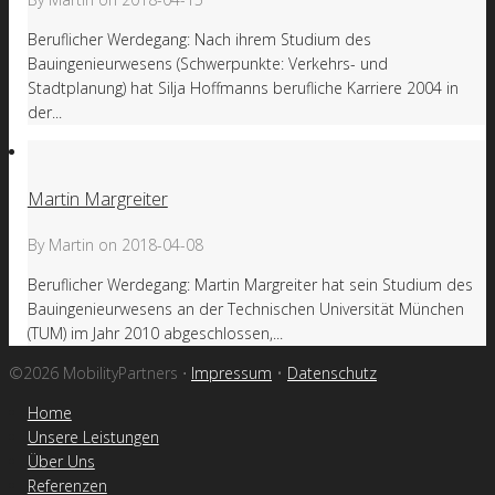
Beruflicher Werdegang: Nach ihrem Studium des
Bauingenieurwesens (Schwerpunkte: Verkehrs- und
Stadtplanung) hat Silja Hoffmanns berufliche Karriere 2004 in
der...
Martin Margreiter
By
Martin
on
2018-04-08
Beruflicher Werdegang: Martin Margreiter hat sein Studium des
Bauingenieurwesens an der Technischen Universität München
(TUM) im Jahr 2010 abgeschlossen,...
©2026 MobilityPartners ⋅
Impressum
•
Datenschutz
Home
Unsere Leistungen
Über Uns
Referenzen